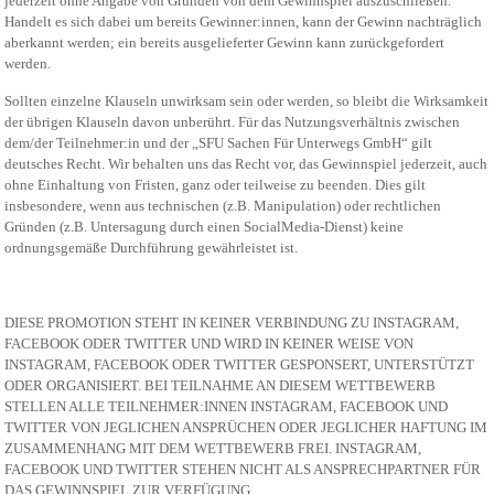
jederzeit ohne Angabe von Gründen von dem Gewinnspiel auszuschließen.
Handelt es sich dabei um bereits Gewinner:innen, kann der Gewinn nachträglich
aberkannt werden; ein bereits ausgelieferter Gewinn kann zurückgefordert
werden.
Sollten einzelne Klauseln unwirksam sein oder werden, so bleibt die Wirksamkeit
der übrigen Klauseln davon unberührt. Für das Nutzungsverhältnis zwischen
dem/der Teilnehmer:in und der „SFU Sachen Für Unterwegs GmbH“ gilt
deutsches Recht. Wir behalten uns das Recht vor, das Gewinnspiel jederzeit, auch
ohne Einhaltung von Fristen, ganz oder teilweise zu beenden. Dies gilt
insbesondere, wenn aus technischen (z.B. Manipulation) oder rechtlichen
Gründen (z.B. Untersagung durch einen SocialMedia-Dienst) keine
ordnungsgemäße Durchführung gewährleistet ist.
DIESE PROMOTION STEHT IN KEINER VERBINDUNG ZU INSTAGRAM,
FACEBOOK ODER TWITTER UND WIRD IN KEINER WEISE VON
INSTAGRAM, FACEBOOK ODER TWITTER GESPONSERT, UNTERSTÜTZT
ODER ORGANISIERT. BEI TEILNAHME AN DIESEM WETTBEWERB
STELLEN ALLE TEILNEHMER:INNEN INSTAGRAM, FACEBOOK UND
TWITTER VON JEGLICHEN ANSPRÜCHEN ODER JEGLICHER HAFTUNG IM
ZUSAMMENHANG MIT DEM WETTBEWERB FREI. INSTAGRAM,
FACEBOOK UND TWITTER STEHEN NICHT ALS ANSPRECHPARTNER FÜR
DAS GEWINNSPIEL ZUR VERFÜGUNG.