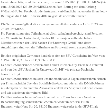
Gewinnberechtigt sind die Personen, die vom 11.05.2023 (18:00 Uhr MESZ) bis
zum 15.06.2023 (23:59 Uhr MESZ) einen Foto-Beitrag mit dem Hashtag
#40JahreSFU bei Facebook oder Instagram veröffentlicht haben oder ihren Foto-
Beitrag an die E-Mail-Adresse 40Jahre@sfu.de übermittelt haben.
Die Teilnahmemöglichkeit an der genannten Aktion endet am 15.06.2023 um
23:59 Uhr MESZ.
Pro Person ist nur eine Teilnahme möglich, teilnahmeberechtigt sind Personen
mit Wohnsitz in Deutschland, die das 18. Lebensjahr vollendet haben.
Mitarbeiter:innen der „SFU Sachen Für Unterwegs GmbH“ und deren
Angehörigen sind von der Teilnahme am Fotowettbewerb ausgeschlossen.
Bei den möglichen Gewinnen handelt es sich um SFU-Gutscheine im Wert von:
1. Platz 100 €, 2. Platz 70 €, 3. Platz 50 €.
Der/die Gewinner:innen werden durch einen internen Jury-Entscheid ermittelt
und von der „SFU Sachen für Unterwegs GmbH“ via privater Nachricht
benachrichtigt.
Der/die Gewinner:innen müssen uns innerhalb von 3 Tagen seinen/ihren Namen
per Privatnachricht über den SocialMedia-Account oder an die E-Mail-Adresse
40Jahre@sfu.de übermitteln. Ansonsten verfällt der Anspruch auf den Gewinn
und wir prämieren ein weiteres Bild.
Der/die Gewinner:innen müssen innerhalb von 2 Wochen nach Gewinn-
Benachrichtigung seinen/ihren Gewinn entweder in der SFU-Filiale
Braunschweig (Neue Str. 20, 38100 Braunschweig) oder in der SFU-Filiale